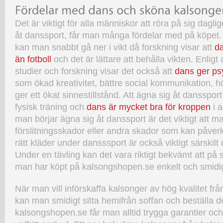
Det är viktigt för alla människor att röra på sig dagl
åt danssport, får man många fördelar med på köpet
kan man snabbt gå ner i vikt då forskning visar att
da
än fotboll
och det är lättare att behålla vikten. Enli
studier och forskning visar det också att
dans ger ps
som ökad kreativitet, bättre social kommunikation, h
ger ett ökat sinnestillstånd. Att ägna sig åt dansspo
fysisk träning och
dans är mycket bra för kroppen
i a
man börjar ägna sig åt danssport är det viktigt att m
förslitningsskador eller andra skador som kan påver
rätt kläder under dansssport är också viktigt särskilt 
Under en tävling kan det vara riktigt bekvämt att på
man har köpt på kalsongshopen.se enkelt och smidig
När man vill införskaffa kalsonger av hög kvalitet f
kan man smidigt sitta hemifrån soffan och beställa d
kalsongshopen.se får man alltid trygga garantier och 