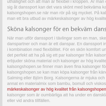
uthållighet och att man är flexibel i kroppen. Är m
unde
sig åt danssport kan det vara skönt med bekväma ka
dans
kalsongshopen.se när man rör på sig mycket. På ka
man ett bra utbud av märkeskalsonger av hög kvalite
När man utför danssport i tävlingar som en man, ske
danspartner och man är ett danspar. En danssport i
i kombination med flexibilitet. För en skön komfort 
det perfekt att ha på sig ett par kalsonger från kal
erbjuder sköna material och kalsonger av hög kvalite
kalsongshopen.se finner man även fina kalsonger fö
kalsongshopen.se kan man köpa kalsonger från kä
Salming eller Björn Borg. Kalsongerna är mjuka oc
annat en materialmix som bambu, bomull och visko
märkeskalsonger av hög kvalitet från kalsongshopen
kalsonger som är oumbärliga att ha under en danskl
eller vid andra tillfällen.