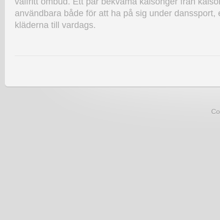
valfritt ombud. Ett par bekväma kalsonger från kals
användbara både för att ha på sig under danssport, el
kläderna till vardags.