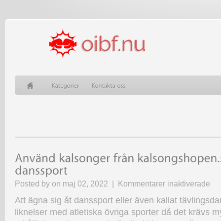
för
Posted by on maj 02, 2022 |
Kommentarer inaktiverade
Anv
Att ägna sig åt danssport eller även kallat tävlingsd
kals
från
liknelser med atletiska övriga sporter då det krävs my
kals