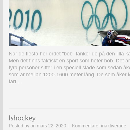
När de flesta hör ordet "bob" tänker de på den lilla k
Men det finns faktiskt en sport som heter bob. Det är 
fyra personer sitter i en speciell släde som sedan åk
som är mellan 1200-1600 meter lång. De som åker 
fart ...
för
Posted by on mars 22, 2020 |
Kommentarer inaktiverade
Is