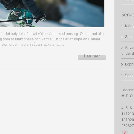
Kläde
 är det betydelsefullt att välja kläder med omsorg. Om barnet ofta
Sport
plagg som är funktionella och varma. Ett tips är att köpa en Colmar
 stor fördel med en sådan jacka är att ...
Använ
under d
Löpni
Spee
decem
M
T
O
4
5
6
11
12
13
18
19
20
25
26
27
« jun