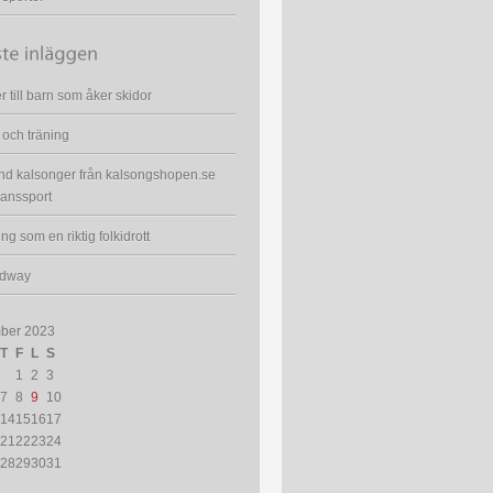
r till barn som åker skidor
 och träning
d kalsonger från kalsongshopen.se
anssport
ng som en riktig folkidrott
dway
ber 2023
T
F
L
S
1
2
3
7
8
9
10
14
15
16
17
21
22
23
24
28
29
30
31